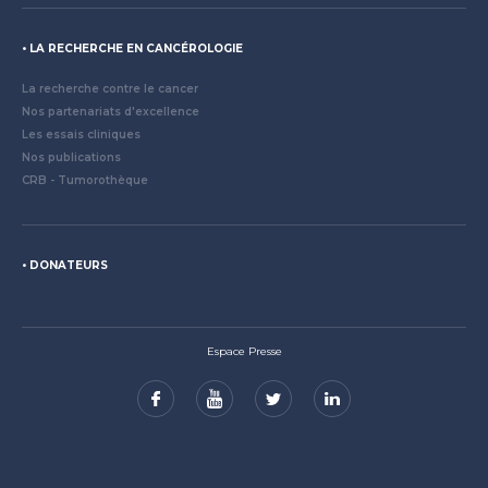
LA RECHERCHE EN CANCÉROLOGIE
La recherche contre le cancer
Nos partenariats d'excellence
Les essais cliniques
Nos publications
CRB - Tumorothèque
DONATEURS
Espace Presse