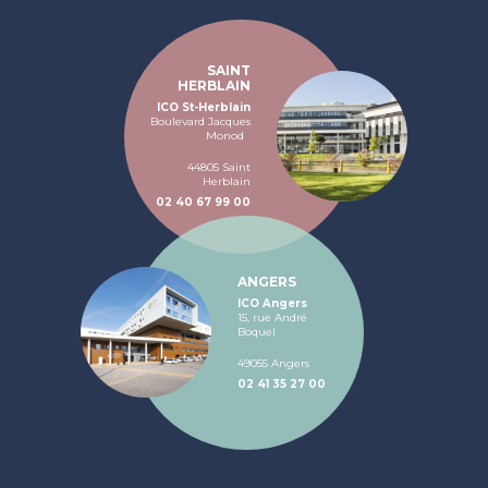
SAINT
HERBLAIN
ICO St-Herblain
Boulevard Jacques
Monod
44805 Saint
Herblain
02 40 67 99 00
ANGERS
ICO Angers
15, rue André
Boquel
49055 Angers
02 41 35 27 00