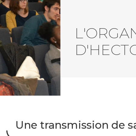
L'ORGA
D'HECT
Une transmission de s
Liste
des