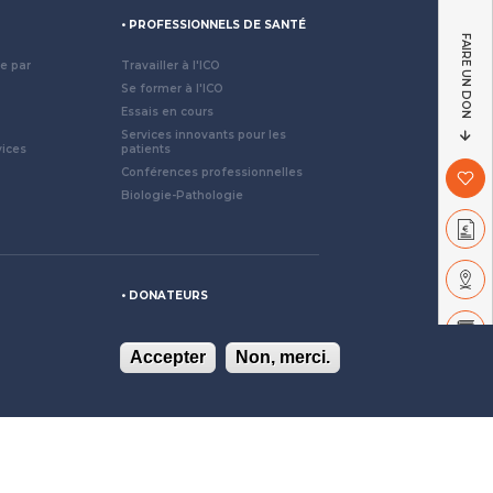
ion
ale
S
PROFESSIONNELS DE SANTÉ
FAIRE UN DON
ge par
Travailler à l'ICO
Se former à l'ICO
Essais en cours
Services innovants pour les
ices
patients
Conférences professionnelles
Biologie-Pathologie
DONATEURS
ancer
Accepter
Non, merci.
lence