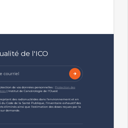
ualité de l'ICO
rotection de vos données personnelles :
Protection des
kies
| Institut de Cancérologie de l'Ouest
s rejetant des radionucléides dans l’environnement et en
-16 du Code de la Santé Publique, l’inventaire exhaustif des
ets éliminés ainsi que l’estimation des doses reçues par la
s sur demande.