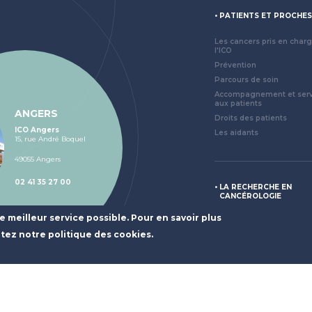
Navigat
princip
PATIENTS ET PROCHE
Les cancers pris en char
l'ICO
Prévention
Parcours de soin
Accompagnement et serv
aux patients
ANGERS
Droits des patients
ICO Angers
Les aidants
15, rue André Boquel
49055 Angers
02 41 35 27 00
LA RECHERCHE EN
CANCÉROLOGIE
le meilleur service possible. Pour en savoir plus
La recherche contre le c
ltez notre politique des cookies.
Nos partenariats d'excel
Les essais cliniques
Nos publications
CRB - Tumorothèque