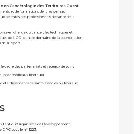
e en Cancérologie des Territoires Ouest
ents et de formations délivrés par ses
ux attentes des professionnels de santé de la
prise en charge du cancer, les techniques et
iques de l’ICO, dans le domaine de la coordination
s de support.
le cadre des partenariats et réseaux de soins
n, paramédicaux libéraux)
d’établissements de santé associés ou libéraux
s
PC en tant qu'Organisme de Développement
 DPC sous le n° 1223.