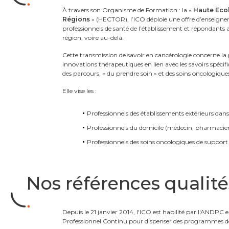
blocs
Texte
À travers son Organisme de Formation : la «
Haute Ecol
Régions
» (HECTOR), l’ICO déploie une offre d’enseignem
professionnels de santé de l’établissement et répondants a
région, voire au-delà.
Cette transmission de savoir en cancérologie concerne la 
innovations thérapeutiques en lien avec les savoirs spécif
des parcours, « du prendre soin » et des soins oncologique
Elle vise les :
Professionnels des établissements extérieurs dans 
Professionnels du domicile (médecin, pharmacie
Professionnels des soins oncologiques de support 
Nos références qualité
Texte
Depuis le 21 janvier 2014, l'ICO est habilité par l'AND
Professionnel Continu pour dispenser des programmes de