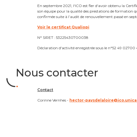
En septembre 2021, l'ICO est fier d'avoir obtenu la Cert
son équipe pour la qualité des prestations de formation qu
confirmée suite à l’audit de renouvellement passé en se
Voir le certificat Qualiopi
N° SIRET : 53225430700038
Déclaration d'activité enregistrée sous le n°52 49 02700 
Nous contacter
Texte
Contact
Corinne Vernhes -
hector-paysdelaloire@ico.unica